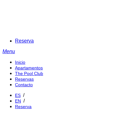
Reserva
Menu
Inicio
Apartamentos
The Pool Club
Reservas
Contacto
ES
EN
R
E
S
E
R
V
A