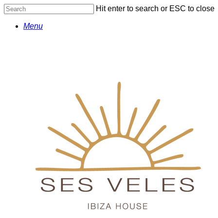
Skip
Hit enter to search or ESC to close
to
Close
main
Menu
Search
content